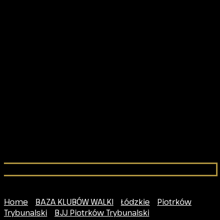
Home
/
BAZA KLUBÓW WALKI
/
Łódzkie
/
Piotrków
Trybunalski
/
BJJ Piotrków Trybunalski
/ Fido Fight Gold