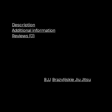
Team
Fido Fight Gold Team
Description
Additional information
Reviews (0)
Fido Fight Gold Team, Piotrków Trybunalski, Łódzkie.
Address: Wojska Polskiego 157, 97-320 Piotrków
Trybunalski, Polska
Website:
Telephone: 517 137 759
Dyscyplina
BJJ
,
Brazylijskie Jiu Jitsu
Treningi dla dzieci
Treningi dla dzieci
Reviews