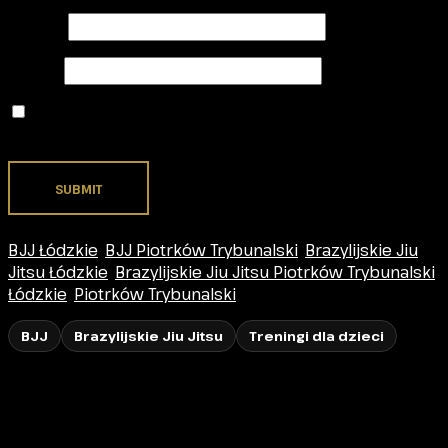
Name
*
Email
*
Zapamiętaj moje dane w tej przeglądarce podczas
pisania kolejnych komentarzy.
BJJ Łódzkie
,
BJJ Piotrków Trybunalski
,
Brazylijskie Jiu
Jitsu Łódzkie
,
Brazylijskie Jiu Jitsu Piotrków Trybunalski
,
Łódzkie
,
Piotrków Trybunalski
BJJ
Brazylijskie Jiu Jitsu
Treningi dla dzieci
Lokalizacja klubu