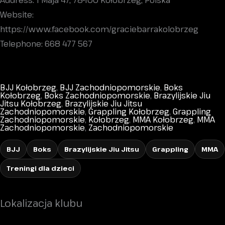
Address: 1 Maja 47, 78-100 Kołobrzeg, Polska
Website:
https://www.facebook.com/graciebarrakolobrzeg
Telephone: 668 477 567
BJJ Kołobrzeg
,
BJJ Zachodniopomorskie
,
Boks
Kołobrzeg
,
Boks Zachodniopomorskie
,
Brazylijskie Jiu
Jitsu Kołobrzeg
,
Brazylijskie Jiu Jitsu
Zachodniopomorskie
,
Grappling Kołobrzeg
,
Grappling
Zachodniopomorskie
,
Kołobrzeg
,
MMA Kołobrzeg
,
MMA
Zachodniopomorskie
,
Zachodniopomorskie
BJJ
Boks
Brazylijskie Jiu Jitsu
Grappling
MMA
Treningi dla dzieci
Lokalizacja klubu