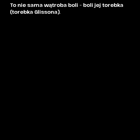
To nie sama wątroba boli – boli jej torebka
(torebka Glissona)
.
Torebka ta jest:
bogato unerwiona,
bardzo wrażliwa na
rozciąganie
,
połączona z włóknami nerwu błędnego i splotu
trzewnego.
A uderzenie
nie przebija jej
, ale gwałtownie
kompresuje narząd
, przez co torebka napina się jak
membrana. To właśnie ona generuje nagły, ostry ból.
Drugi element to jej ukrwienie i masa – narząd
jest duży, miękki, wypełniony krwią, działa więc
jak „poduszka”, która w zbyt silnej kompresji
łatwo oddaje energię dalej w głąb układu
trzewnego.