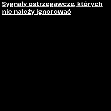
Sygnały ostrzegawcze, których
nie należy ignorować
Artykuł ma charakter analityczny i edukacyjny, jednak w
kontekście sportów walki warto jasno zaznaczyć, że
istnieją objawy, które
wykluczają dalszą ekspozycję
na wysiłek i uderzenia
do momentu oceny stanu
zdrowia przez specjalistę.
Do takich sygnałów należą m.in.:
narastające osłabienie lub zawroty głowy po
uderzeniach w tułów,
ból w prawym podżebrzu lub ból promieniujący
do barku,
bladość, zimne poty, uczucie nagłego „spadku
energii”,
pogorszenie samopoczucia kilka godzin po