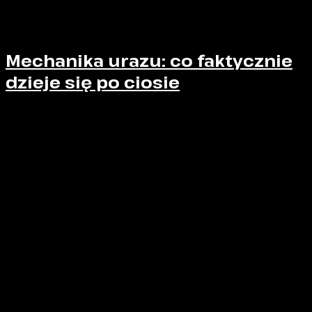
Te mikrourazy nie są klasyfikowane jako kontuzja. Są
traktowane jako „normalny koszt rywalizacji”.
Mechanika urazu: co faktycznie
dzieje się po ciosie
Cios w tułów nie działa na wątrobę w sposób
analogiczny do uderzenia w mięsień. Nie dochodzi tu
do klasycznego „stłuczenia”. Dochodzi do
gwałtownej
deformacji narządu
, która może powodować:
pęknięcia miąższu,
uszkodzenia drobnych i większych naczyń
krwionośnych,
krwawienie wewnętrzne, często bez
natychmiastowej reakcji bólowej.
Wątroba nie posiada mechanizmów sygnalizacyjnych
porównywalnych z układem mięśniowo-szkieletowym.