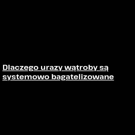
łatwiejsza do „zamknięcia” pomiędzy
narzędziem ataku a przeponą i
kręgosłupem
.
Z punktu widzenia biomechaniki uderzenia jest to
sytuacja niemal idealna – nie dlatego, że cios jest
silniejszy, ale dlatego, że
warunki anatomiczne
sprzyjają przeniesieniu energii dokładnie tam,
gdzie jest ona najbardziej destrukcyjna
.
Dlaczego urazy wątroby są
systemowo bagatelizowane
Sporty walki zostały zaprojektowane wokół
widocznych urazów
. System reaguje na:
nokaut,
rozcięcie,
złamanie,