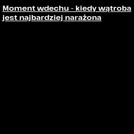
Moment wdechu - kiedy wątroba
jest najbardziej narażona
Najlepsi specjaliści od ciosów na wątrobę – niezależnie
od tego, czy mówimy o boksie, kickboxingu, Muay Thai
czy MMA – wiedzą coś, czego początkujący zawodnik
zwykle nie dostrzega. Coś, co
nie wynika
bezpośrednio z siły, szybkości ani schematów
technicznych
.
Najlepszy moment na cios w wątrobę przypada
bardzo często na
chwilę, w której przeciwnik
bierze wdech
.
Nie jest to ringowa legenda ani „tajemna wiedza”. To
czysta anatomia i fizjologia oddychania
,
wykorzystywana w praktyce walki na najwyższym
poziomie.
Warto jednak jasno zaznaczyć jedno: umiejętność