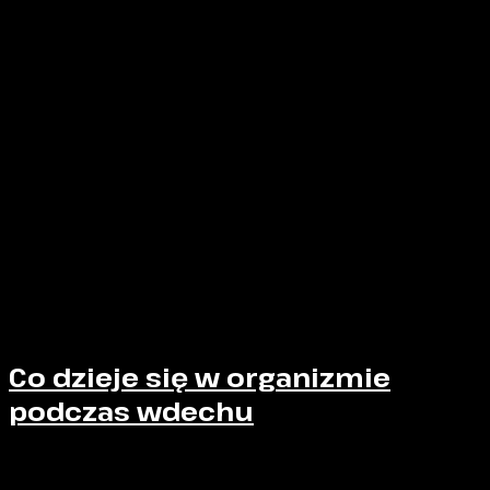
wychwytywania – a tym bardziej celowego
prowokowania – takich momentów wymaga
bardzo
wysokiego poziomu doświadczenia, kontroli
dystansu i świadomości ciała przeciwnika
. To nie
jest coś, co „po prostu się robi”. To coś, co się
czyta w
czasie rzeczywistym
.
Jak możemy przeczytać w opracowaniach klinicznych
dostępnych w
StatPearls (NCBI)
, wątroba jest
jednym z najczęściej uszkadzanych narządów w
przypadku tępych urazów jamy brzusznej, głównie ze
względu na swoje położenie i rozmiar. Oznacza to, że
nagłe uderzenie w okolicę prawego podżebrza może
skutkować silną reakcją bólową nawet bez
natychmiastowych objawów zewnętrznych.
Co dzieje się w organizmie
podczas wdechu
Podczas wdechu zachodzi konkretna, powtarzalna
sekwencja zdarzeń biomechanicznych: