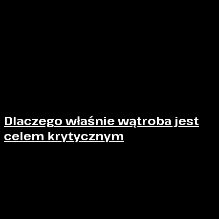
sygnałów ostrzegawczych organizmu
, jeśli nie są
one natychmiast widoczne, spektakularne lub
jednoznacznie ograniczające zdolność do walki.
Jednocześnie warto zaznaczyć, że – jak możemy
przeczytać w przeglądach opublikowanych przez
BMJ
– urazy jamy brzusznej w sportach kontaktowych,
choć rzadkie, mogą w niektórych przypadkach
prowadzić do poważniejszych powikłań i wymagają
uważnej obserwacji objawów po zdarzeniu.
Dlaczego właśnie wątroba jest
celem krytycznym
Wątroba znajduje się w prawym górnym kwadrancie
jamy brzusznej. Anatomicznie częściowo osłaniają ją
żebra, jednak w realiach sportów walki ta ochrona ma
charakter ograniczony. Narząd ten:
ma
dużą masę i gęstą strukturę
,