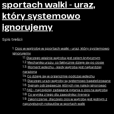
sportach walki - uraz,
który systemowo
ignorujemy
Spis treści:
Cios w wątrobę w sportach walki – uraz, który systemowo
ignorujemy
Dlaczego właśnie wątroba jest celem krytycznym
Mechanika urazu: co faktycznie dzieje się po ciosie
Moment wdechu – kiedy wątroba jest najbardziej
narażona
Co dzieje się w organizmie podczas wdechu
Dlaczego urazy wątroby są systemowo bagatelizowane
Sygnały ostrzegawcze, których nie należy ignorować
FAQ – najczęściej zadawane pytania o cios na wątrobę
Co wynika z tego dla zawodnika i trenera
Zakończenie: dlaczego cios w wątrobę jest jednym z
najczystszych nokautów w sportach walki