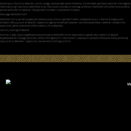
Wybierając klub K1 w Gdańsku, zwróć uwagę na doświadczenie trenerów, ich dorobek sportowy, warunki treningowe,
lokalizację sali, opinie uczestników oraz możliwość udziału w treningu próbnym. Walkoholizm umożliwia szybkie
porównanie ofert K1 Gdańsk i bezpośredni kontakt z wybranym klubem.
Dlaczego Walkoholizm?
Walkoholizm to portal wyspecjalizowany wyłącznie w sportach walki, współpracujący z realnie działającymi
klubami oferującymi K1 Gdańsk. Zapewnia regularnie aktualizowane i weryfikowane dane, rzetelne i eksperckie
opisy oraz jedno centralne źródło wiedzy o K1 w Gdańsku.
Zacznij trening K1 Gdańsk
Nie trać czasu na przypadkowe wyszukiwania. Walkoholizm to najprostszy sposób, aby znaleźć K1 Gdańsk
dopasowane do Twojego poziomu, celów treningowych i możliwości czasowych. Sprawdź dostępne kluby, porównaj
zajęcia K1 w Gdańsku i zapisz się na pierwszy trening już dziś.