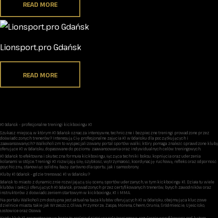
out of 5
READ MORE
Lionsport.pro Gdańsk
READ MORE
K1 Gdańsk - profesjonalne treningi kickboxingu K1
Szukasz miejsca, w którym K1 Gdańsk oznacza intensywne, techniczne i bezpieczne treningi prowadzone przez
doświadczonych trenerów? Interesują Cię profesjonalne zajęcia K1 w Gdańsku dla początkujących i
zaawansowanych? Walkoholizm to wyspecjalizowany portal sportów walki, który pomaga znaleźć sprawdzone kluby
oferujące K1 w Gdańsku, dopasowane do poziomu zaawansowania oraz indywidualnych celów treningowych.
K1 Gdańsk to efektowna i skuteczna formuła kickboxingu, łącząca techniki boksu, kopnięcia oraz uderzenia
kolanami w stójce. Treningi K1 rozwijają siłę, szybkość, wytrzymałość, koordynację ruchową, refleks oraz odporność
psychiczną, stanowiąc solidną bazę zarówno dla sportu, jak i samoobrony.
Kluby K1 Gdańsk - gdzie trenować K1 w Gdańsku?
Gdańsk to miasto z dynamicznie rozwijającą się sceną sportów uderzanych, w tym kickboxingu K1. Działa tu wiele
klubów i sekcji oferujących K1 Gdańsk, prowadzonych przez certyfikowanych trenerów, byłych zawodników oraz
instruktorów z doświadczeniem startowym w kickboxingu, K1 i MMA.
Na portalu Walkoholizm dostępna jest aktualna baza klubów oferujących K1 w Gdańsku, obejmująca kluczowe
dzielnice miasta, takie jak Wrzeszcz, Oliwa, Przymorze, Zaspa, Morena, Chełm, Orunia, Śródmieście, Ujeścisko,
Łostowice oraz Osowa.
Każdy klub K1 prezentowany w bazie to realnie działająca sala treningowa, regularnie weryfikowana pod kątem