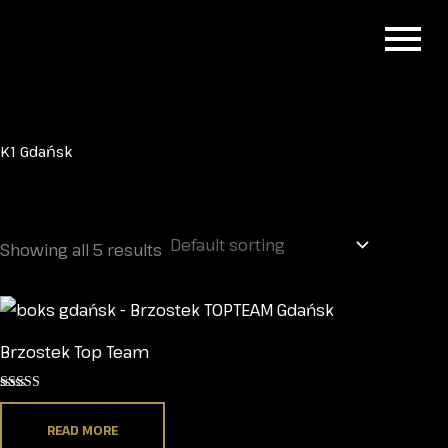
K1 Gdańsk
Showing all 5 results
Brzostek Top Team
Rated
5.00
out of 5
READ MORE