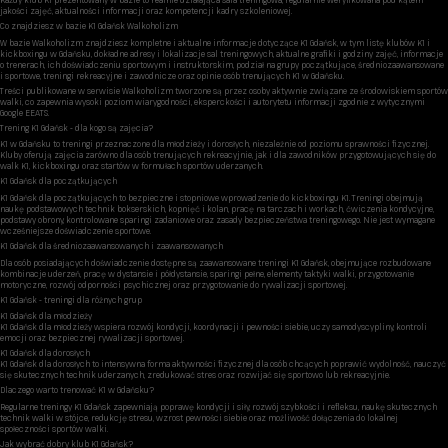
jakości zajęć, aktualności informacji oraz kompetencji kadry szkoleniowej.
Co znajdziesz w bazie K1 Gdańsk Walkoholizm
W bazie Walkoholizm znajdziesz kompletne i aktualne informacje dotyczące K1 Gdańsk, w tym listę klubów K1 i
kickboxingu w Gdańsku, dokładne adresy i lokalizacje sal treningowych, aktualne grafiki i godziny zajęć, informacje
o trenerach, ich doświadczeniu sportowym i instruktorskim, podział na grupy początkujące, średniozaawansowane
i sportowe, treningi rekreacyjne i zawodnicze oraz opinie osób trenujących K1 w Gdańsku.
Treści publikowane w serwisie Walkoholizm tworzone są przez osoby aktywnie związane ze środowiskiem sportów
walki, co zapewnia wysoki poziom wiarygodności, eksperckości i autorytetu informacji zgodnie z wytycznymi
Google EEATS.
Trening K1 Gdańsk - dla kogo są zajęcia?
K1 w Gdańsku to treningi przeznaczone dla młodzieży i dorosłych, niezależnie od poziomu sprawności fizycznej.
Kluby oferują zajęcia zarówno dla osób trenujących rekreacyjnie, jak i dla zawodników przygotowujących się do
walk K1, kickboxingu oraz startów w formułach sportów uderzanych.
K1 Gdańsk dla początkujących
K1 Gdańsk dla początkujących to bezpieczne i stopniowe wprowadzenie do kickboxingu K1. Treningi obejmują
naukę podstawowych technik bokserskich, kopnięć i kolan, pracę na tarczach i workach, ćwiczenia kondycyjne,
podstawy obrony, kontrolowane sparingi zadaniowe oraz zasady bezpieczeństwa treningowego. Nie jest wymagane
wcześniejsze doświadczenie sportowe.
K1 Gdańsk dla średniozaawansowanych i zaawansowanych
Dla osób posiadających doświadczenie dostępne są zaawansowane treningi K1 Gdańsk, obejmujące rozbudowane
kombinacje uderzeń, pracę w dystansie i półdystansie, sparingi pełne, elementy taktyki walki, przygotowanie
motoryczne, rozwój odporności psychicznej oraz przygotowanie do rywalizacji sportowej.
K1 Gdańsk - treningi dla różnych grup
K1 Gdańsk dla młodzieży
K1 Gdańsk dla młodzieży wspiera rozwój kondycji, koordynacji i pewności siebie, uczy samodyscypliny, kontroli
emocji oraz bezpiecznej rywalizacji sportowej.
K1 Gdańsk dla dorosłych
K1 Gdańsk dla dorosłych to intensywna forma aktywności fizycznej dla osób chcących poprawić wydolność, nauczyć
się skutecznych technik uderzanych, zredukować stres oraz rozwijać się sportowo lub rekreacyjnie.
Dlaczego warto trenować K1 w Gdańsku?
Regularne treningy K1 Gdańsk zapewniają poprawę kondycji i siły, rozwój szybkości i refleksu, naukę skutecznych
technik walki w stójce, redukcję stresu, wzrost pewności siebie oraz możliwość dołączenia do lokalnej
społeczności sportów walki.
Jak wybrać dobry klub K1 Gdańsk?